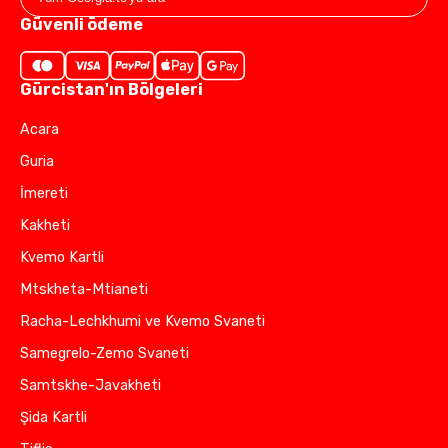
Güvenli ödeme
Gürcistan'ın Bölgeleri
Acara
Guria
İmereti
Kakheti
Kvemo Kartli
Mtskheta-Mtianeti
Racha-Lechkhumi ve Kvemo Svaneti
Samegrelo-Zemo Svaneti
Samtskhe-Javakheti
Şida Kartli