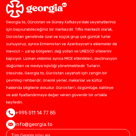
Georgia.to, Gürcistan ve Güney Kafkasya'daki seyahatleriniz
için başvurabileceğiniz bir merkezdir. Tiflis merkezli olarak,
Gürcistan genelinde özel ve küçük grup çok günlük turlar
sunuyoruz; ayrıca Ermenistan ve Azerbaycan'a eklemeler de
mevcut — şarap bölgeleri, dağ yolları ve UNESCO sitelerini
kapsıyor. Uzman ekibimiz ayrıca MICE etkinlikleri, destinasyon
düğünleri ve medya lojistiği yönetmektedir. Turların
ötesinde, Georgia.to, Gürcistan seyahati için zengin bir
çevrimiçi rehberdir; önemli yerler, mekanlar ve kültür
hakkında bilgilerle doludur. Gürcistan'ı, özgünlüğe, kaliteye
ve adil fiyatlandırmaya değer veren güvenilir bir ortakla
keşfedin.
+995 511 14 77 85
info@georgia.to