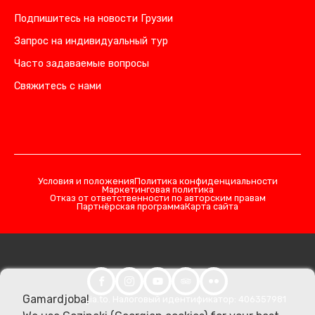
Подпишитесь на новости Грузии
Запрос на индивидуальный тур
Часто задаваемые вопросы
Свяжитесь с нами
Условия и положения
Политика конфиденциальности
Маркетинговая политика
Отказ от ответственности по авторским правам
Партнёрская программа
Карта сайта
Gamardjoba!
© 2026 Georgia.to. Налоговый идентификатор: 406357981