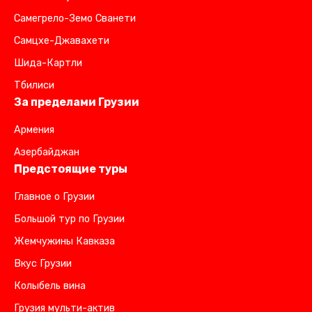
Самегрело-Земо Сванети
Самцхе-Джавахети
Шида-Картли
Тбилиси
За пределами Грузии
Армения
Азербайджан
Предстоящие туры
Главное о Грузии
Большой тур по Грузии
Жемчужины Кавказа
Вкус Грузии
Колыбель вина
Грузия мульти-актив