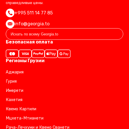
справедливые цены.
+995 511 14 77 85
info@georgia.to
Безопасная оплата
Регионы Грузии
Аджария
Гурия
Имерети
Кахетия
Квемо Картили
Мцхета-Мтианети
Рача-Лечхуми и Квемо Сванети