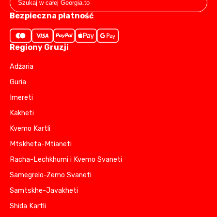
Bezpieczna płatność
Regiony Gruzji
Adżaria
Guria
Imereti
Kakheti
Kvemo Kartli
Mtskheta-Mtianeti
Racha-Lechkhumi i Kvemo Svaneti
Samegrelo-Zemo Svaneti
Samtskhe-Javakheti
Shida Kartli