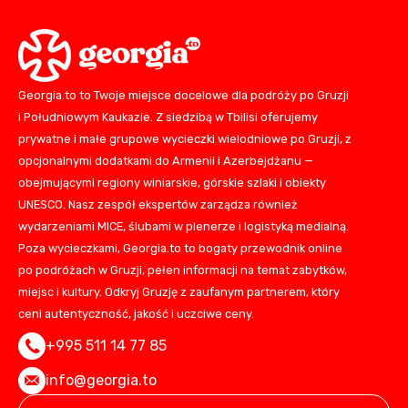
Georgia.to to Twoje miejsce docelowe dla podróży po Gruzji
i Południowym Kaukazie. Z siedzibą w Tbilisi oferujemy
prywatne i małe grupowe wycieczki wielodniowe po Gruzji, z
opcjonalnymi dodatkami do Armenii i Azerbejdżanu —
obejmującymi regiony winiarskie, górskie szlaki i obiekty
UNESCO. Nasz zespół ekspertów zarządza również
wydarzeniami MICE, ślubami w plenerze i logistyką medialną.
Poza wycieczkami, Georgia.to to bogaty przewodnik online
po podróżach w Gruzji, pełen informacji na temat zabytków,
miejsc i kultury. Odkryj Gruzję z zaufanym partnerem, który
ceni autentyczność, jakość i uczciwe ceny.
+995 511 14 77 85
info@georgia.to