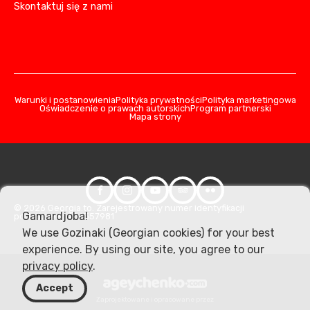
Skontaktuj się z nami
Warunki i postanowienia
Polityka prywatności
Polityka marketingowa
Oświadczenie o prawach autorskich
Program partnerski
Mapa strony
© 2026 Georgia.to. Zarejestrowany numer identyfikacji
Gamardjoba!
podatkowej: 406357981
We use Gozinaki (Georgian cookies) for your best
experience. By using our site, you agree to our
privacy policy
.
Accept
Zaprojektowane i opracowane przez