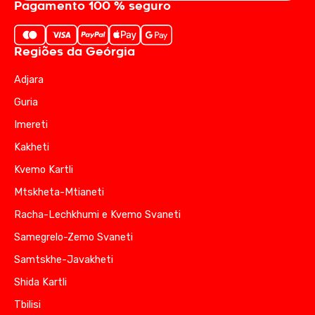
Pagamento 100 % seguro
Regiões da Geórgia
Adjara
Guria
Imereti
Kakheti
Kvemo Kartli
Mtskheta-Mtianeti
Racha-Lechkhumi e Kvemo Svaneti
Samegrelo-Zemo Svaneti
Samtskhe-Javakheti
Shida Kartli
Tbilisi