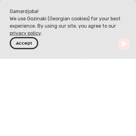
Gamardjoba!
We use Gozinaki (Georgian cookies) for your best
experience. By using our site, you agree to our
privacy policy
.
Accept
Georgië
Bestemmingen
Tbilisi
Tbilisi Mall
Gelegen in de Zuidelijke Kaukasus is Tbilisi Mall het
eerste en grootste winkelcentrum dat voldoet
aan internationale normen. Dit winkelwalhalla,
met een oppervlakte van meer dan 74.000 m²,