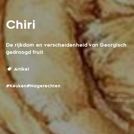
Chiri
De rijkdom en verscheidenheid van Georgisch
gedroogd fruit
Artikel
#Keuken
#Nagerechten