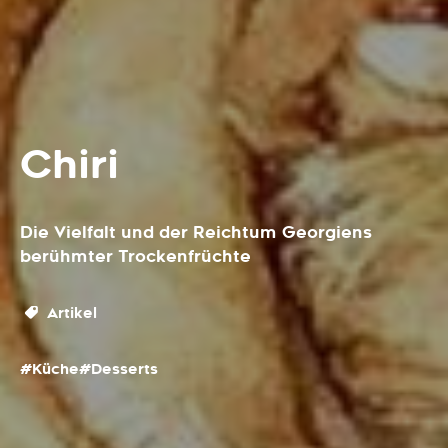
Chiri
Die Vielfalt und der Reichtum Georgiens
berühmter Trockenfrüchte
Artikel
#Küche
#Desserts