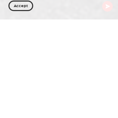
Accept
Georgien
Artikel
Chiri
Chiri, ein Begriff, der in Georgien synonym für
Trockenfrüchte steht, verkörpert die Verbindung
von Nährwert und köstlichem Geschmack. Diese
georgische Spezialität, meist aus Aprikosen,
Trauben, Äpfeln, Feigen und Pflaumen hergestellt,
ist nicht nur ein Grundnahrungsmittel der lokalen
Küche, sondern auch ein Zeugnis des kulinarischen
Erbes der Region. In diesem Artikel tauchen wir in