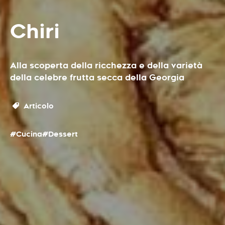
Chiri
Alla scoperta della ricchezza e della varietà
della celebre frutta secca della Georgia
Articolo
#Cucina
#Dessert