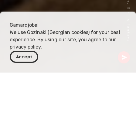
Omslagafbeelding © Nino Kankava
Gamardjoba!
We use Gozinaki (Georgian cookies) for your best
experience. By using our site, you agree to our
privacy policy
.
Accept
Georgië
Artikelen
Tsandili: een Georgisch ritueel dessert
Tsandili, ook bekend als Korkoti, Kolio of Kolivo,
staat als een bijzonder gerecht in de Georgische