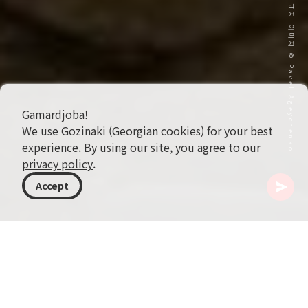
표지 이미지 © Pavel Ageychenko
Gamardjoba!
We use Gozinaki (Georgian cookies) for your best
experience. By using our site, you agree to our
privacy policy
.
Accept
조지아
여행지
카헤티
텔라비
텔라비 바자르