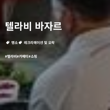
텔라비 바자르
명소
레크리에이션 및 오락
#텔라비
#카헤티
#쇼핑