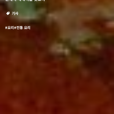
기사
#요리
#전통 요리