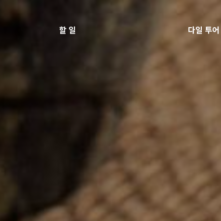
할 일
다일 투어