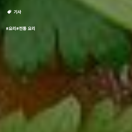
기사
#요리
#전통 요리