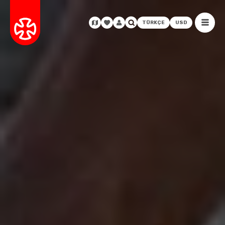
TÜRKÇE
USD