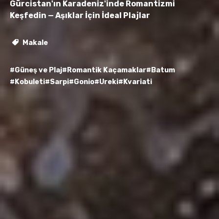
Gürcistan'ın Karadeniz'inde Romantizmi
Keşfedin — Aşıklar İçin İdeal Plajlar
Makale
#Güneş ve Plaj
#Romantik Kaçamaklar
#Batum
#Kobuleti
#Sarpi
#Gonio
#Ureki
#Kvariati