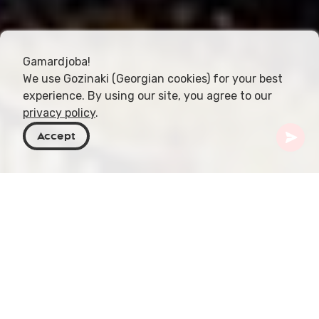
Gamardjoba!
We use Gozinaki (Georgian cookies) for your best
experience. By using our site, you agree to our
privacy policy
.
Accept
Georgië
Bestemmingen
Tbilisi
Palace of Rituals
Naarmate de wereldwijde belangstelling voor
Sovjetarchitectuur groeit, valt in Georgië één