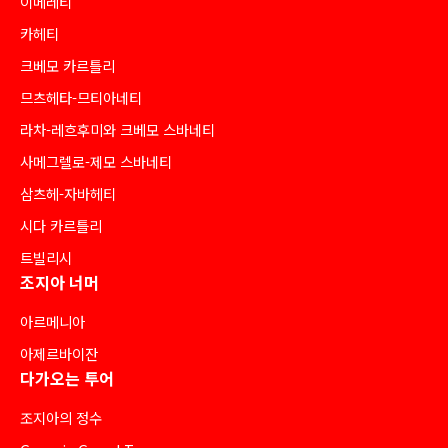
이메레티
카헤티
크베모 카르틀리
므츠헤타-므티아네티
라차-레흐후미와 크베모 스바네티
사메그렐로-제모 스바네티
삼츠헤-자바헤티
시다 카르틀리
트빌리시
조지아 너머
아르메니아
아제르바이잔
다가오는 투어
조지아의 정수