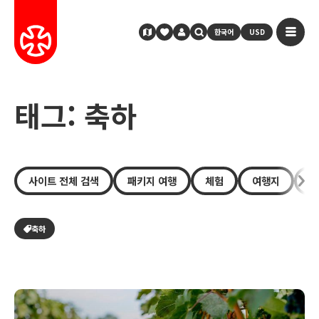
한국어
USD
태그: 축하
사이트 전체 검색
패키지 여행
체험
여행지
장
축하