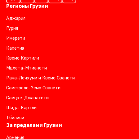
Регионы Грузии
Аджария
Гурия
Имерети
Кахетия
Квемо Картили
Мцхета-Мтианети
Рача-Лечхуми и Квемо Сванети
Самегрело-Земо Сванети
Самцхе-Джавахети
Шида-Картли
Тбилиси
За пределами Грузии
Армения