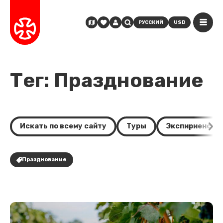
РУССКИЙ
USD
Тег: Празднование
Искать по всему сайту
Туры
Экспириенсы
Празднование