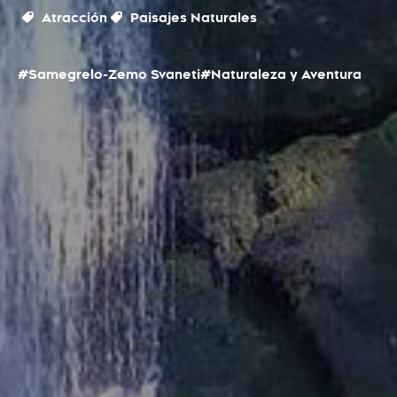
Atracción
Paisajes Naturales
#Samegrelo-Zemo Svaneti
#Naturaleza y Aventura