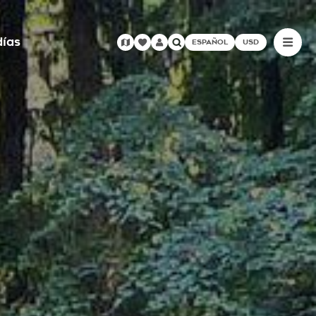
días
ESPAÑOL
USD