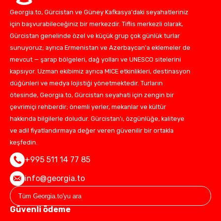
Georgia.to, Gürcistan ve Güney Kafkasya'daki seyahatleriniz
için başvurabileceğiniz bir merkezdir. Tiflis merkezli olarak,
Gürcistan genelinde özel ve küçük grup çok günlük turlar
sunuyoruz; ayrıca Ermenistan ve Azerbaycan'a eklemeler de
mevcut — şarap bölgeleri, dağ yolları ve UNESCO sitelerini
kapsıyor. Uzman ekibimiz ayrıca MICE etkinlikleri, destinasyon
düğünleri ve medya lojistiği yönetmektedir. Turların
ötesinde, Georgia.to, Gürcistan seyahati için zengin bir
çevrimiçi rehberdir; önemli yerler, mekanlar ve kültür
hakkında bilgilerle doludur. Gürcistan'ı, özgünlüğe, kaliteye
ve adil fiyatlandırmaya değer veren güvenilir bir ortakla
keşfedin.
+995 511 14 77 85
info@georgia.to
Güvenli ödeme