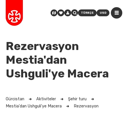
TÜRKÇE
USD
Rezervasyon
Mestia'dan
Ushguli'ye Macera
Gürcistan
Aktiviteler
Şehir turu
Mestia'dan Ushguli'ye Macera
Rezervasyon