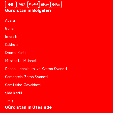
Gürcistan'ın Bölgeleri
Acara
Guria
İmereti
Kakheti
Kvemo Kartli
Mtskheta-Mtianeti
Racha-Lechkhumi ve Kvemo Svaneti
Samegrelo-Zemo Svaneti
Samtskhe-Javakheti
Şida Kartli
Tiflis
Gürcistan'ın Ötesinde