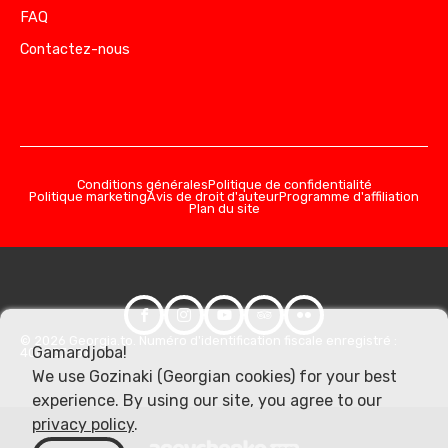
FAQ
Contactez-nous
Conditions générales
Politique de confidentialité
Politique marketing
Avis de droit d'auteur
Programme d'affiliation
Plan du site
© 2026 Georgia.to. Numéro d'identification fiscale enregistré :
Gamardjoba!
406357981
We use Gozinaki (Georgian cookies) for your best
experience. By using our site, you agree to our
privacy policy
.