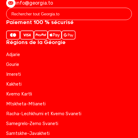
info@georgia.to
Paiement 100 % sécurisé
Régions de la Géorgie
Adjarie
Gourie
Imereti
Kakheti
Kvemo Kartli
Mtskheta-Mtianeti
Racha-Lechkhumi et Kvemo Svaneti
Samegrelo-Zemo Svaneti
Samtskhe-Javakheti