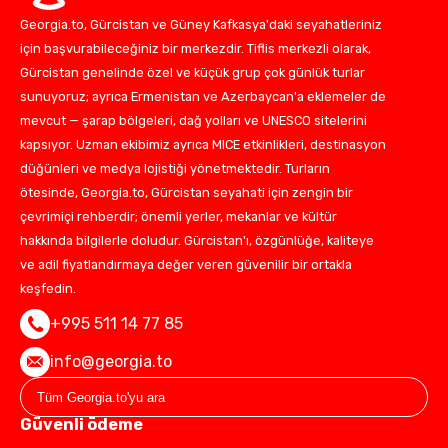
Georgia.to, Gürcistan ve Güney Kafkasya'daki seyahatleriniz
için başvurabileceğiniz bir merkezdir. Tiflis merkezli olarak,
Gürcistan genelinde özel ve küçük grup çok günlük turlar
sunuyoruz; ayrıca Ermenistan ve Azerbaycan'a eklemeler de
mevcut — şarap bölgeleri, dağ yolları ve UNESCO sitelerini
kapsıyor. Uzman ekibimiz ayrıca MICE etkinlikleri, destinasyon
düğünleri ve medya lojistiği yönetmektedir. Turların
ötesinde, Georgia.to, Gürcistan seyahati için zengin bir
çevrimiçi rehberdir; önemli yerler, mekanlar ve kültür
hakkında bilgilerle doludur. Gürcistan'ı, özgünlüğe, kaliteye
ve adil fiyatlandırmaya değer veren güvenilir bir ortakla
keşfedin.
+995 511 14 77 85
info@georgia.to
Güvenli ödeme