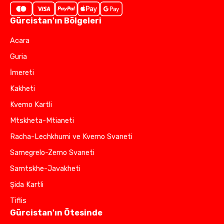
Gürcistan'ın Bölgeleri
Acara
Guria
İmereti
Kakheti
Kvemo Kartli
Mtskheta-Mtianeti
Racha-Lechkhumi ve Kvemo Svaneti
Samegrelo-Zemo Svaneti
Samtskhe-Javakheti
Şida Kartli
Tiflis
Gürcistan'ın Ötesinde