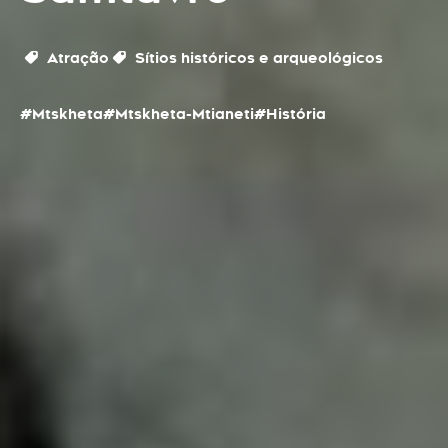
Atração
Sítios históricos e arqueológicos
#Mtskheta
#Mtskheta-Mtianeti
#História