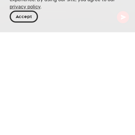
privacy policy
.
Accept
Georgië
Bestemmingen
Tbilisi
Parlement van Georgië
Gelegen aan Rustaveli Avenue in Tbilisi
belichaamt het Parlement van Georgië het
toppunt van het Georgische
vertegenwoordigende lichaam. Het oefent de
wetgevende macht uit en bepaalt zowel binnen-
als buitenlands beleid. Het parlementsgebouw,