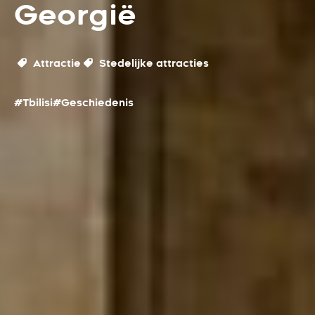
Georgië
Attractie
Stedelijke attracties
#Tbilisi
#Geschiedenis