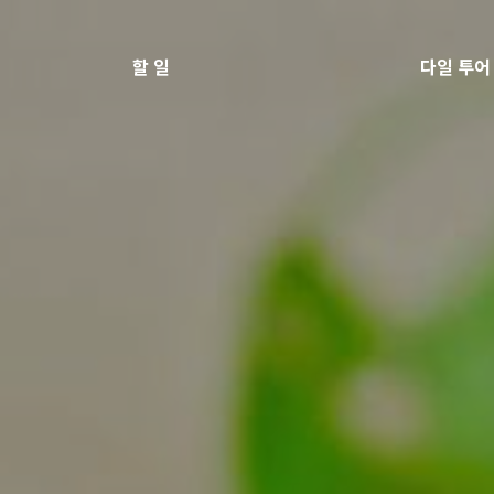
할 일
다일 투어