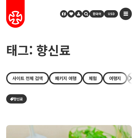
한국어
USD
태그: 향신료
사이트 전체 검색
패키지 여행
체험
여행지
장
향신료