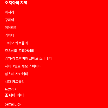
조지아의 지역
아자라
구리아
이메레티
카헤티
크베모 카르틀리
므츠헤타-므티아네티
라차-레흐후미와 크베모 스바네티
사메그렐로-제모 스바네티
삼츠헤-자바헤티
시다 카르틀리
트빌리시
조지아 너머
아르메니아