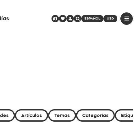
días
ESPAÑOL
USD
ades
Artículos
Temas
Categorías
Etiquet