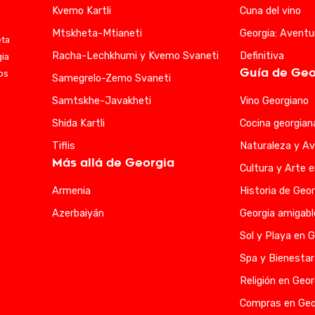
Kvemo Kartli
Cuna del vino
Mtskheta-Mtianeti
Georgia: Aventu
eta
Racha-Lechkhumi y Kvemo Svaneti
Definitiva
gia
Guía de Geo
ios
Samegrelo-Zemo Svaneti
Samtskhe-Javakheti
Vino Georgiano
Shida Kartli
Cocina georgian
Tiflis
Naturaleza y Av
Más allá de Georgia
Cultura y Arte 
Armenia
Historia de Geor
Azerbaiyán
Georgia amigabl
Sol y Playa en G
Spa y Bienestar
Religión en Geor
Compras en Geo