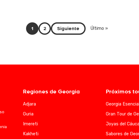
1
2
Siguiente
Último »
Regiones de Georgia
Próximos to
Adjara
Georgia Esencia
aso
Guria
Gran Tour de Ge
Imereti
Joyas del Cáuc
enia
Kakheti
Sabores de Geor