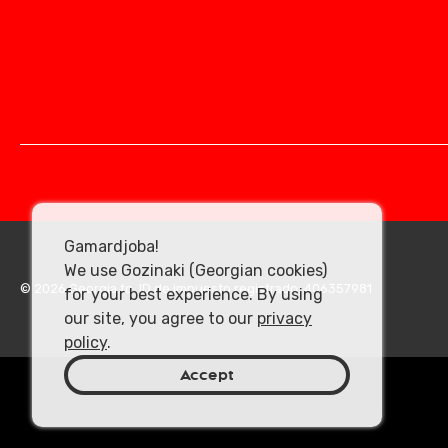
Gamardjoba!
We use Gozinaki (Georgian cookies)
© 2026 Georgia.to. ID de impuesto registrado: 406357981
for your best experience. By using
our site, you agree to our
privacy
policy
.
Accept