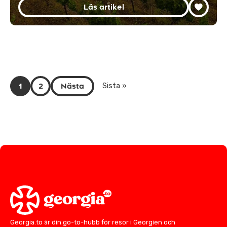
Läs artikel
1
2
Nästa
Sista »
Georgia.to är din go-to-hubb för resor i Georgien och