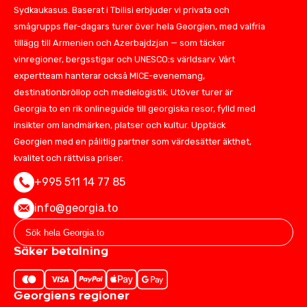
Sydkaukasus. Baserat i Tbilisi erbjuder vi privata och
smågrupps fler-dagars turer över hela Georgien, med valfria
tillägg till Armenien och Azerbajdzjan — som täcker
vinregioner, bergsstigar och UNESCO:s världsarv. Vårt
expertteam hanterar också MICE-evenemang,
destinationbröllop och medielogistik. Utöver turer är
Georgia.to en rik onlineguide till georgiska resor, fylld med
insikter om landmärken, platser och kultur. Upptäck
Georgien med en pålitlig partner som värdesätter äkthet,
kvalitet och rättvisa priser.
+995 511 14 77 85
info@georgia.to
Säker betalning
Georgiens regioner