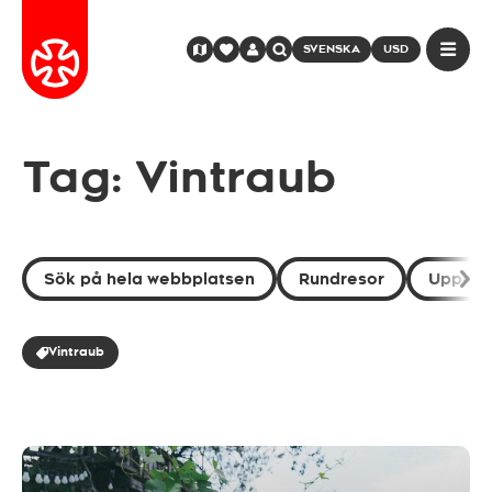
SVENSKA
USD
Tag: Vintraub
Sök på hela webbplatsen
Rundresor
Uppleve
Vintraub