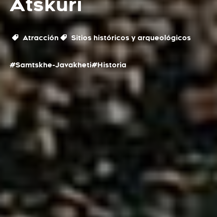
Atskuri
Atracción
Sitios históricos y arqueológicos
#Samtskhe-Javakheti
#Historia