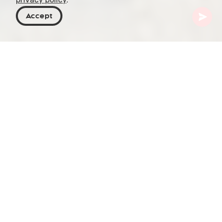
Accept
Georgia
Destinos
Samtskhe-Javakheti
Fortaleza de Atskuri
Erguida con firmeza sobre un peñasco junto al
pueblo de Atskuri, la Fortaleza de Atskuri se alza
como un centinela silencioso que ha vigilado el
valle de Borjomi durante más de un milenio. Su
historia abarca desde el siglo XI hasta el XIX, lo
que la convierte en una visita imprescindible para
los apasionados de la historia militar y la