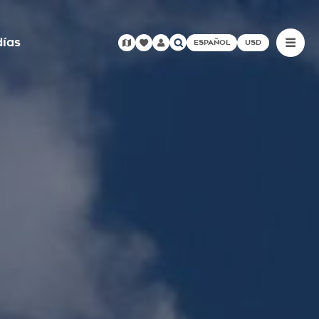
días
ESPAÑOL
USD