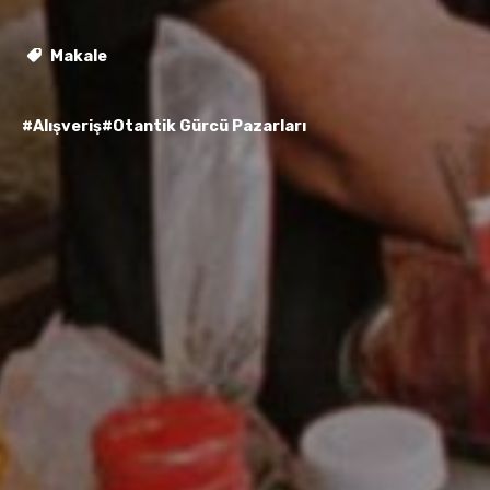
Makale
#Alışveriş
#Otantik Gürcü Pazarları