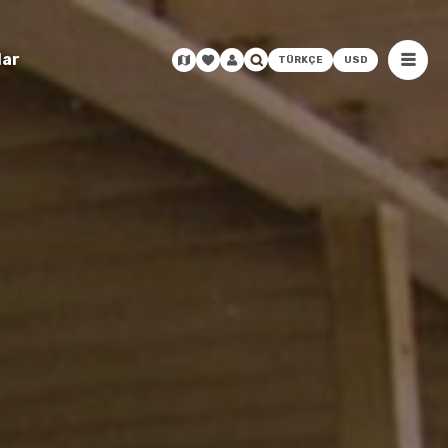
lar
TÜRKÇE
USD