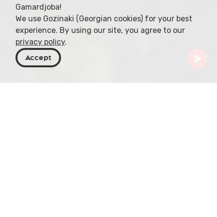
Gamardjoba!
We use Gozinaki (Georgian cookies) for your best
experience. By using our site, you agree to our
privacy policy
.
Accept
Geórgia
Destinos
Mtskheta-Mtianeti
Fortaleza de Ksani
Inserida na paisagem deslumbrante da região de
Mtskheta-Mtianeti, a Fortaleza de Ksani ergue-se
como um monumento histórico. Esta fortificação
duradoura testemunha o passado rico da região,