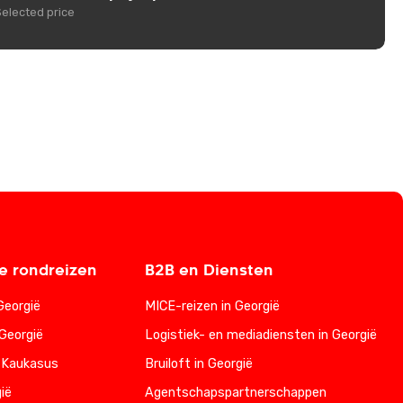
Selected price
 rondreizen
B2B en Diensten
Georgië
MICE-reizen in Georgië
Georgië
Logistiek- en mediadiensten in Georgië
 Kaukasus
Bruiloft in Georgië
ië
Agentschapspartnerschappen