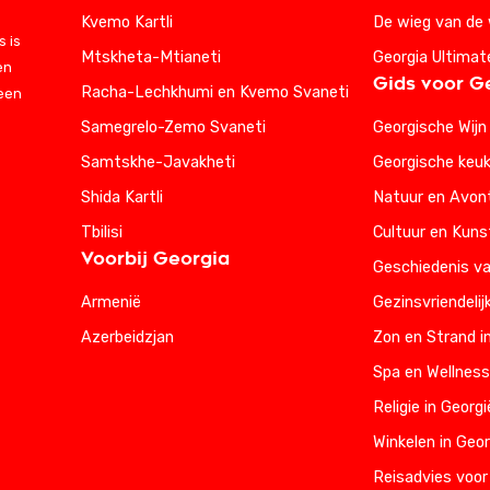
Kvemo Kartli
De wieg van de 
 is
Mtskheta-Mtianeti
Georgia Ultimat
en
Gids voor G
Racha-Lechkhumi en Kvemo Svaneti
 een
Samegrelo-Zemo Svaneti
Georgische Wijn
Samtskhe-Javakheti
Georgische keu
Shida Kartli
Natuur en Avont
Tbilisi
Cultuur en Kuns
Voorbij Georgia
Geschiedenis va
Armenië
Gezinsvriendelij
Azerbeidzjan
Zon en Strand i
Spa en Wellness
Religie in Georgi
Winkelen in Geor
Reisadvies voor