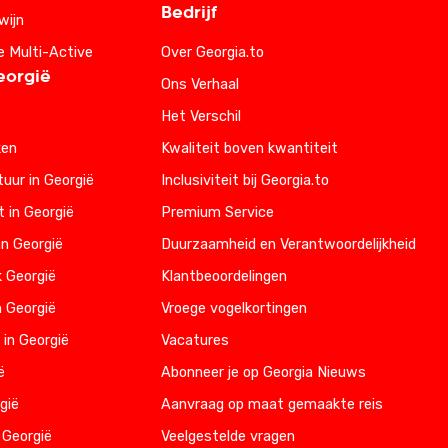
Bedrijf
wijn
e Multi-Active
Over Georgia.to
eorgië
Ons Verhaal
Het Verschil
ken
Kwaliteit boven kwantiteit
uur in Georgië
Inclusiviteit bij Georgia.to
t in Georgië
Premium Service
n Georgië
Duurzaamheid en Verantwoordelijkheid
k Georgië
Klantbeoordelingen
n Georgië
Vroege vogelkortingen
 in Georgië
Vacatures
ë
Abonneer je op Georgia Nieuws
gië
Aanvraag op maat gemaakte reis
 Georgië
Veelgestelde vragen