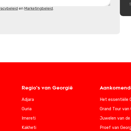
vacybeleid
en
Marketingbeleid
.
Regio's van Georgië
Aankomende
Adjara
Het essentiële 
Guria
Grand Tour van 
Imereti
Juwelen van de
Kakheti
Proef van Georg