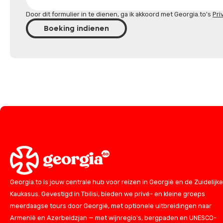
Door dit formulier in te dienen, ga ik akkoord met Georgia.to's
Pri
Boeking indienen
Georgia.to is jouw centrale hub voor reizen in Georgië en de Zuidelijke
Kaukasus. Gevestigd in Tbilisi, bieden we privé- en kleine groeps
meerdaagse tours door Georgië, met optionele uitbreidingen naar
Armenië en Azerbeidzjan — met wijnregio's, bergpaden en UNESCO-