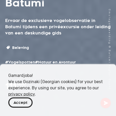
Batumi
Omslagafbeelding © Batumi Raptor Count
Ervaar de exclusieve vogelobservatie in
Batumi tijdens een privéexcursie onder leiding
van een deskundige gids
Beleving
#Vogelspotten
#Natuur en Avontuur
Gamardjoba!
We use Gozinaki (Georgian cookies) for your best
111
Vanaf
experience. By using our site, you agree to our
USD
privacy policy
.
Accept