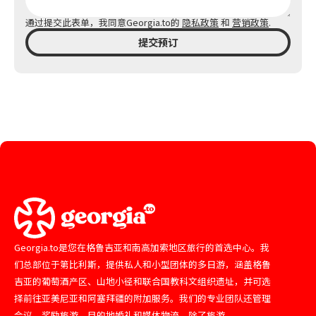
通过提交此表单，我同意Georgia.to的
隐私政策
和
营销政策
.
提交预订
Georgia.to是您在格鲁吉亚和南高加索地区旅行的首选中心。我
们总部位于第比利斯，提供私人和小型团体的多日游，涵盖格鲁
吉亚的葡萄酒产区、山地小径和联合国教科文组织遗址，并可选
择前往亚美尼亚和阿塞拜疆的附加服务。我们的专业团队还管理
会议、奖励旅游、目的地婚礼和媒体物流。除了旅游，