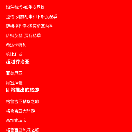
姆茨赫塔-姆季安尼提
拉恰-列赫胡米和下斯瓦涅季
萨梅格列洛-泽莫斯瓦内季
萨姆茨赫-贾瓦赫季
希达卡特利
第比利斯
超越乔治亚
亚美尼亚
阿塞拜疆
即将推出的旅游
格鲁吉亚精华之旅
格鲁吉亚大环游
高加索瑰宝
格鲁吉亚风味之旅