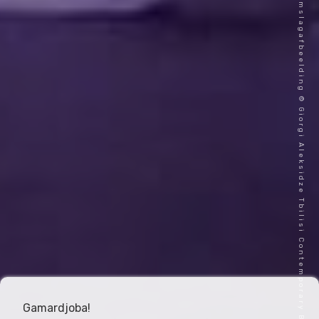
Omslagafbeelding © Giorgi Aleksidze Tbilisi Contemporary Ballet
Gamardjoba!