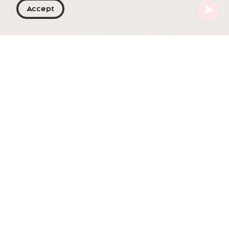
Accept
Georgië
Artikelen
Georgische polyfone zangconcerten
Georgische polyfone zang is een unieke en
cultureel betekenisvolle muzikale traditie, diep
geworteld in de geschiedenis en het
maatschappelijke weefsel van het land. Deze
kunstvorm, onderscheidend door haar structuur
en expressie, is door UNESCO erkend als
essentieel immaterieel cultureel erfgoed. Ze