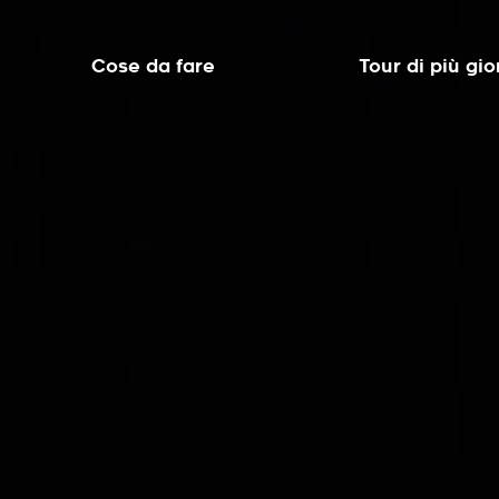
Cose da fare
Tour di più gio