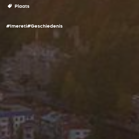
Plaats
#Imereti
#Geschiedenis