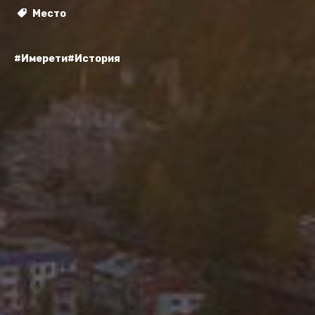
Место
#Имерети
#История