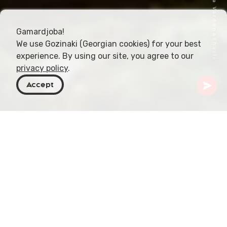
Gamardjoba!
We use Gozinaki (Georgian cookies) for your best
experience. By using our site, you agree to our
privacy policy
.
Accept
Georgië
Bestemmingen
Guria
Shalva Radiani Ethnographic Museum
Ah, dorp Dvabzu! In de beschutting van de
gemeente Ozurgeti ligt dit schilderachtige dorp,