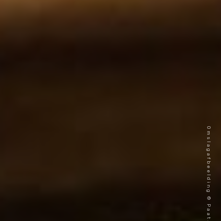
Omslagafbeelding © Paata Vardanashvili