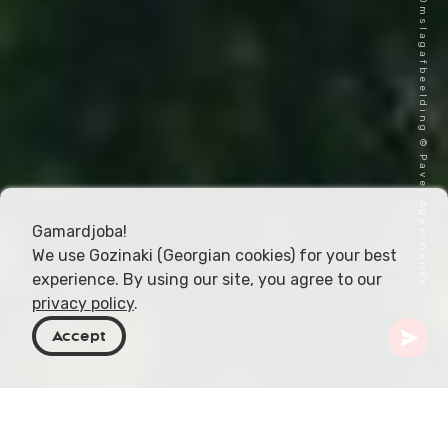
Omslagafbeelding © Pavel Ageychenko
Gamardjoba!
We use Gozinaki (Georgian cookies) for your best
experience. By using our site, you agree to our
privacy policy
.
Accept
Georgië
Artikelen
Alazani-vallei