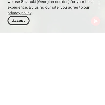
We use Gozinaki (Georgian cookies) for your best
experience. By using our site, you agree to our
privacy policy
.
Accept
Georgia
Articoli
Alazani Valley
Alazani Valley, una regione di profonda bellezza
naturale e ricchezza culturale, si staglia con rilievo
in Georgia, un paese noto per i suoi paesaggi
variegati e le radici storiche profonde. Questo
articolo esplora i molteplici aspetti della valle,
esaminandone le caratteristiche geografiche, le