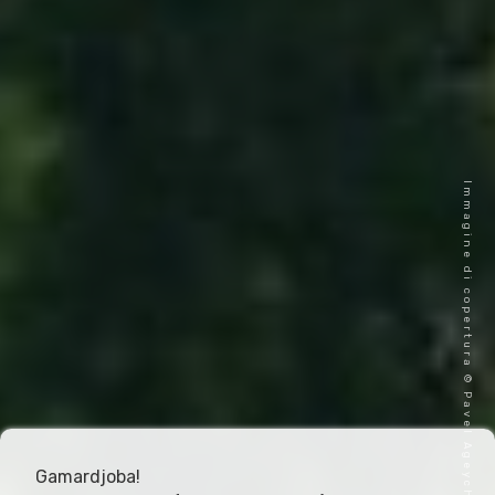
Immagine di copertura © Pavel Ageychenko
Gamardjoba!