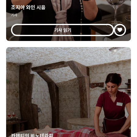
조지아 와인 시음
기사
기사 읽기
카헤티의 비노테라피