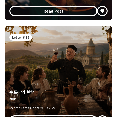
Read Post
Letter # 16
수프라의 철학
Blog
Salome Tsimakuridze
7월 19, 2026