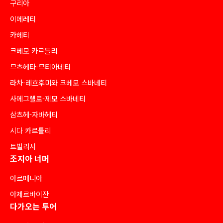
구리아
이메레티
카헤티
크베모 카르틀리
므츠헤타-므티아네티
라차-레흐후미와 크베모 스바네티
사메그렐로-제모 스바네티
삼츠헤-자바헤티
시다 카르틀리
트빌리시
조지아 너머
아르메니아
아제르바이잔
다가오는 투어