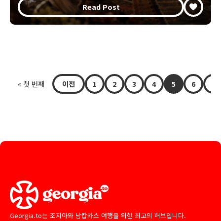
Read Post
« 첫 번째
이전
1
2
3
4
5
6
다
Georgia.to는 조지아와 남캅카스 여행을 위한 최고의 허브입니다.