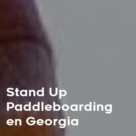
Stand Up
Paddleboarding
en Georgia