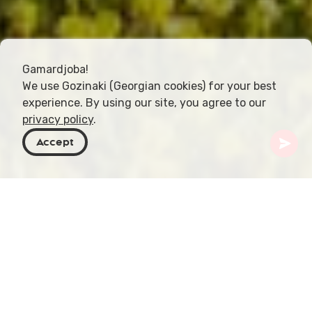
Gamardjoba!
We use Gozinaki (Georgian cookies) for your best
experience. By using our site, you agree to our
privacy policy
.
Accept
Georgia
Destinos
Kakheti
Omalo
Omalo es un pintoresco pueblo en la remota región
de Tusheti de Georgia (región administrativa de