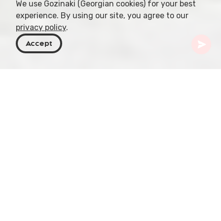
We use Gozinaki (Georgian cookies) for your best
experience. By using our site, you agree to our
privacy policy
.
Accept
Georgia
Destinos
Imereti
Monasterio de Katskhi
Escondido en la encantadora aldea de Katskhi,
cerca de la localidad de Chiatura en Georgia, se
alza un testimonio de fe y arquitectura que ha
sobrevivido al paso del tiempo: el Monasterio de
Katskhi de la Natividad del Salvador. Erguido entre