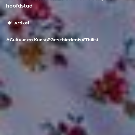
hoofdstad
Artikel
#Cultuur en Kunst
#Geschiedenis
#Tbilisi