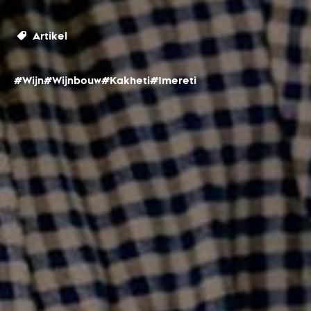
Artikel
#Wijn
#Wijnbouw
#Kakheti
#Imereti