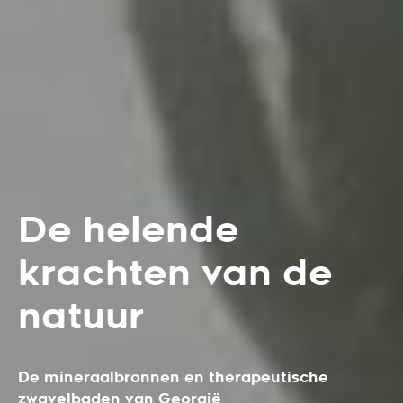
De helende
krachten van de
natuur
De mineraalbronnen en therapeutische
zwavelbaden van Georgië