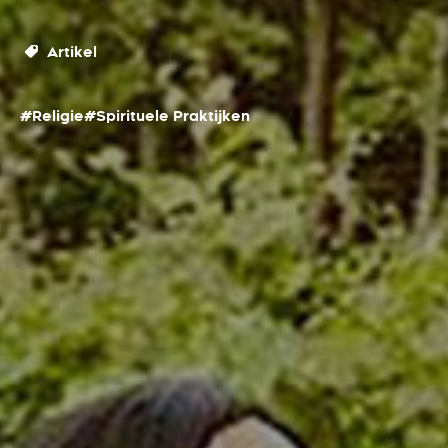
Artikel
#Religie
#Spirituele Praktijken